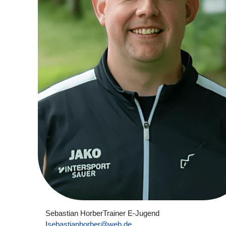
Sebastian Horber
Trainer E-Jugend
I
sebastianhorber@web.de