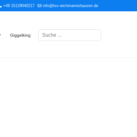
+49 15129040217
info@tsv-wichmannshausen.de
Suchen
Giggelking