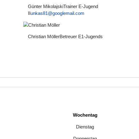
Günter Mikolajski
Trainer E-Jugend
II
unkas81@googlemail.com
Christian Möller
Betreuer E1-Jugends
Wochentag
Dienstag
Donnerstag