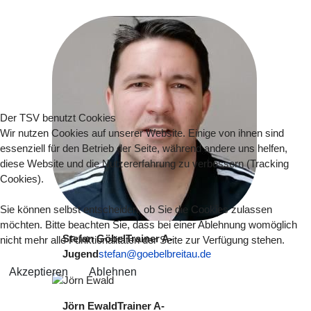
Der TSV benutzt Cookies
Wir nutzen Cookies auf unserer Website. Einige von ihnen sind
essenziell für den Betrieb der Seite, während andere uns helfen,
diese Website und die Nutzererfahrung zu verbessern (Tracking
Cookies).
Sie können selbst entscheiden, ob Sie die Cookies zulassen
möchten. Bitte beachten Sie, dass bei einer Ablehnung womöglich
Stefan Göbel
Trainer A-
nicht mehr alle Funktionalitäten der Seite zur Verfügung stehen.
Jugend
stefan@goebelbreitau.de
Akzeptieren
Ablehnen
Jörn Ewald
Trainer A-