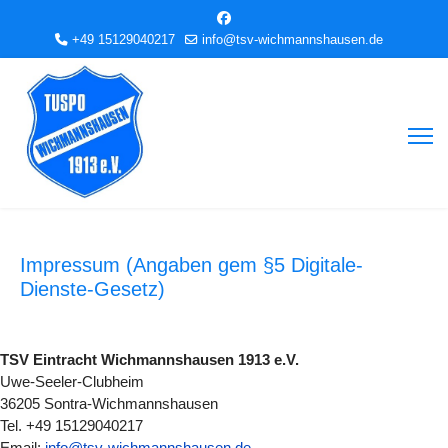
+49 15129040217
info@tsv-wichmannshausen.de
Impressum (Angaben gem §5 Digitale-
Dienste-Gesetz)
TSV Eintracht Wichmannshausen 1913 e.V.
Uwe-Seeler-Clubheim
36205 Sontra-Wichmannshausen
Tel. +49 15129040217
Email:
info@tsv-wichmannshausen.de