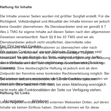
Haftung für Inhalte
Die Inhalte unserer Seiten wurden mit größter Sorgfalt erstellt. Für die
Richtigkeit, Vollständigkeit und Aktualität der Inhalte können wir jedoch
keine Gewähr übernehmen. Als Diensteanbieter sind wir gemäß § 7
Abs.1 TMG für eigene Inhalte auf diesen Seiten nach den allgemeinen
Gesetzen verantwortlich. Nach §§ 8 bis 10 TMG sind wir als
Diensteanbieter jedoch nicht verpflichtet, übermittelte oder
Der TSV benutzt Cookies
gespeicherte fremde Informationen zu überwachen oder nach
Wir nutzen Cookies auf unserer Website. Einige von ihnen sind
Umständen zu forschen, die auf eine rechtswidrige Tätigkeit
essenziell für den Betrieb der Seite, während andere uns helfen,
hinweisen. Verpflichtungen zur Entfernung oder Sperrung der Nutzung
diese Website und die Nutzererfahrung zu verbessern (Tracking
von Informationen nach den allgemeinen Gesetzen bleiben hiervon
Cookies).
unberührt. Eine diesbezügliche Haftung ist jedoch erst ab dem
Zeitpunkt der Kenntnis einer konkreten Rechtsverletzung möglich. Bei
Bekanntwerden von entsprechenden Rechtsverletzungen werden wir
Sie können selbst entscheiden, ob Sie die Cookies zulassen
diese Inhalte umgehend entfernen.
möchten. Bitte beachten Sie, dass bei einer Ablehnung womöglich
nicht mehr alle Funktionalitäten der Seite zur Verfügung stehen.
Haftung für Links
Akzeptieren
Ablehnen
Unser Angebot enthält Links zu externen Webseiten Dritter, auf deren
Inhalte wir keinen Einfluss haben. Deshalb können wir für diese