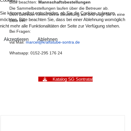
Cookies).
Bitte beachten:
Mannschaftsbestellungen
Die Sammelbestellungen laufen über die Betreuer ab.
Sie können selbst entscheiden, ob Sie die Cookies zulassen
Dein Betreuer nimmt deine Bestellung auf und trägt Sie in eine
möchten. Bitte beachten Sie, dass bei einer Ablehnung womöglich
Liste ein.
nicht mehr alle Funktionalitäten der Seite zur Verfügung stehen.
Bei Fragen:
Akzeptieren
Ablehnen
via Mail:
marcel@kraftstube-sontra.de
Whatsapp: 0152-295 176 24
Katalog SG Sontratal