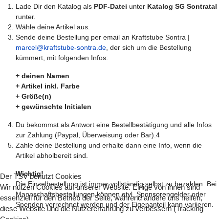
Lade Dir den Katalog als
PDF-Datei
unter
Katalog SG Sontratal
runter.
Wähle deine Artikel aus.
Sende deine Bestellung per email an Kraftstube Sontra |
marcel@kraftstube-sontra.de
, der sich um die Bestellung
kümmert, mit folgenden Infos:
+ deinen Namen
+ Artikel inkl. Farbe
+ Größe(n)
+ gewünschte Initialen
Du bekommst als Antwort eine Bestellbestätigung und alle Infos
zur Zahlung (Paypal, Überweisung oder Bar).4
Zahle deine Bestellung und erhalte dann eine Info, wenn die
Artikel abholbereit sind.
Wichtig!
Der TSV benutzt Cookies
Die Einzelbestellung ist immer vollständig selbst zu bezahlen. Bei
Wir nutzen Cookies auf unserer Website. Einige von ihnen sind
Mannschaftsbestellungen können etvl. Sponsorengelder oder
essenziell für den Betrieb der Seite, während andere uns helfen,
Spenden verrechnet werden und der Eigenanteil kann variieren.
diese Website und die Nutzererfahrung zu verbessern (Tracking