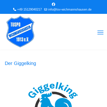
+49 15129040217
info@tsv-wichmannshausen.de
Der Giggelking