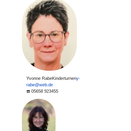
Yvonne Rabe
Kinderturnen
y-
rabe@web.de
☎️ 05658 923455