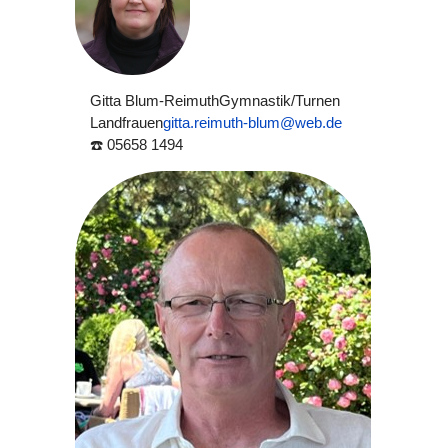
Gitta Blum-Reimuth
Gymnastik/Turnen
Landfrauen
gitta.reimuth-blum@web.de
☎️ 05658 1494