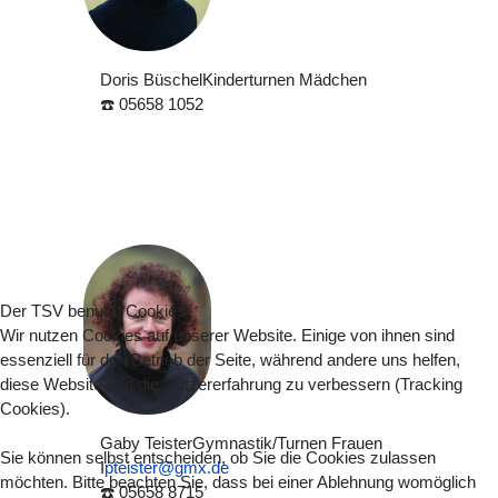
Doris Büschel
Kinderturnen Mädchen
☎️ 05658 1052
Der TSV benutzt Cookies
Wir nutzen Cookies auf unserer Website. Einige von ihnen sind
essenziell für den Betrieb der Seite, während andere uns helfen,
diese Website und die Nutzererfahrung zu verbessern (Tracking
Cookies).
Gaby Teister
Gymnastik/Turnen Frauen
Sie können selbst entscheiden, ob Sie die Cookies zulassen
I
pteister@gmx.de
möchten. Bitte beachten Sie, dass bei einer Ablehnung womöglich
☎️ 05658 8715