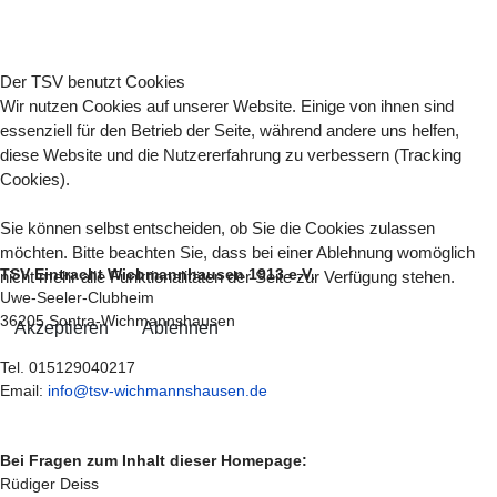
Der TSV benutzt Cookies
Wir nutzen Cookies auf unserer Website. Einige von ihnen sind
essenziell für den Betrieb der Seite, während andere uns helfen,
diese Website und die Nutzererfahrung zu verbessern (Tracking
Cookies).
Sie können selbst entscheiden, ob Sie die Cookies zulassen
möchten. Bitte beachten Sie, dass bei einer Ablehnung womöglich
TSV Eintracht Wichmannhausen 1913 e.V.
nicht mehr alle Funktionalitäten der Seite zur Verfügung stehen.
Uwe-Seeler-Clubheim
36205 Sontra-Wichmannshausen
Akzeptieren
Ablehnen
Tel. 015129040217
Email:
info@tsv-wichmannshausen.de
Bei Fragen zum Inhalt dieser Homepage:
Rüdiger Deiss