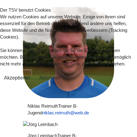
Der TSV benutzt Cookies
Wir nutzen Cookies auf unserer Website. Einige von ihnen sind
essenziell für den Betrieb der Seite, während andere uns helfen,
diese Website und die Nutzererfahrung zu verbessern (Tracking
Cookies).
Sie können selbst entscheiden, ob Sie die Cookies zulassen
möchten. Bitte beachten Sie, dass bei einer Ablehnung womöglich
nicht mehr alle Funktionalitäten der Seite zur Verfügung stehen.
Akzeptieren
Ablehnen
Niklas Reimuth
Trainer B-
Jugend
niklas.reimuth@web.de
Jörg Leimbach
Trainer B-