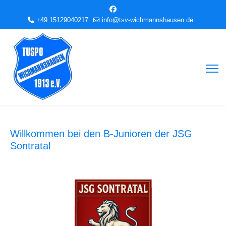
+49 15129040217
info@tsv-wichmannshausen.de
Willkommen bei den B-Junioren der JSG
Sontratal